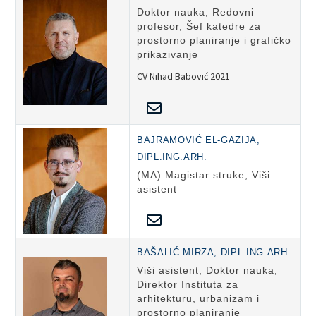
Doktor nauka, Redovni
profesor, Šef katedre za
prostorno planiranje i grafičko
prikazivanje
CV Nihad Babović 2021
BAJRAMOVIĆ EL-GAZIJA,
DIPL.ING.ARH.
(MA) Magistar struke, Viši
asistent
BAŠALIĆ MIRZA, DIPL.ING.ARH.
Viši asistent, Doktor nauka,
Direktor Instituta za
arhitekturu, urbanizam i
prostorno planiranje