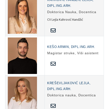
DIPL.ING.ARH.
Doktorica Nauka, Docentica
CV Lejla Kahrović Handžić
KEŠO ARMIN, DIPL.ING.ARH.
Magistar struke, Viši asistent
KREŠEVLJAKOVIĆ LEJLA,
DIPL.ING.ARH.
Doktorica nauka, Docentica