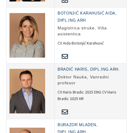
BOTONJIĆ KARAHUSIĆ AIDA,
DIPL.ING.ARH.
Magistrica struke, Viša
asistentica
CV Aida Botonjić Karahusić
BRADIĆ HARIS, DIPL.ING.ARH.
Doktor Nauka, Vanredni
profesor
CV Haris Bradic 2025 ENG CV Haris
Bradic 2025 HR
BURAZOR MLADEN,
DIPL.ING.ARH.