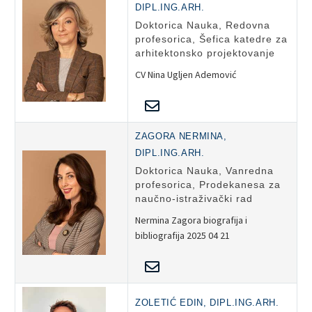
DIPL.ING.ARH.
Doktorica Nauka, Redovna
profesorica, Šefica katedre za
arhitektonsko projektovanje
CV Nina Ugljen Ademović
ZAGORA NERMINA,
DIPL.ING.ARH.
Doktorica Nauka, Vanredna
profesorica, Prodekanesa za
naučno-istraživački rad
Nermina Zagora biografija i
bibliografija 2025 04 21
ZOLETIĆ EDIN, DIPL.ING.ARH.