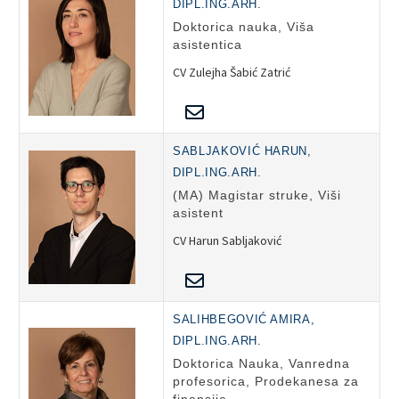
DIPL.ING.ARH.
Doktorica nauka, Viša
asistentica
CV Zulejha Šabić Zatrić
SABLJAKOVIĆ HARUN,
DIPL.ING.ARH.
(MA) Magistar struke, Viši
asistent
CV Harun Sabljaković
SALIHBEGOVIĆ AMIRA,
DIPL.ING.ARH.
Doktorica Nauka, Vanredna
profesorica, Prodekanesa za