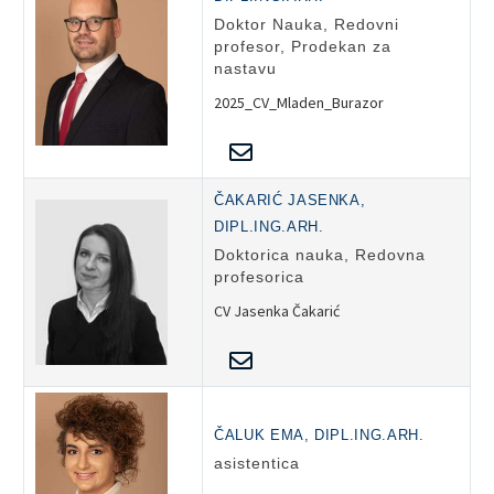
Doktor Nauka, Redovni
profesor, Prodekan za
nastavu
2025_CV_Mladen_Burazor
ČAKARIĆ JASENKA,
DIPL.ING.ARH.
Doktorica nauka, Redovna
profesorica
CV Jasenka Čakarić
ČALUK EMA, DIPL.ING.ARH.
asistentica