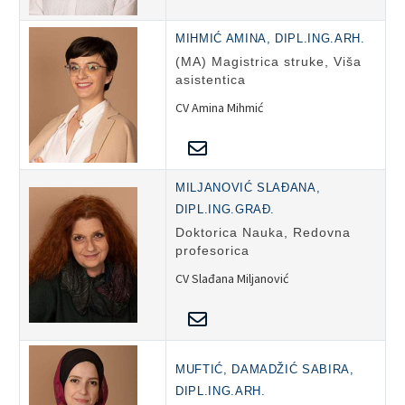
MIHMIĆ AMINA, DIPL.ING.ARH.
(MA) Magistrica struke, Viša
asistentica
CV Amina Mihmić
MILJANOVIĆ SLAĐANA,
DIPL.ING.GRAĐ.
Doktorica Nauka, Redovna
profesorica
CV Slađana Miljanović
MUFTIĆ, DAMADŽIĆ SABIRA,
DIPL.ING.ARH.