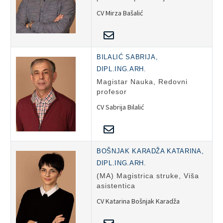
CV Mirza Bašalić
BILALIĆ SABRIJA,
DIPL.ING.ARH.
Magistar Nauka, Redovni
profesor
CV Sabrija Bilalić
BOŠNJAK KARADŽA KATARINA,
DIPL.ING.ARH.
(MA) Magistrica struke, Viša
asistentica
CV Katarina Bošnjak Karadža