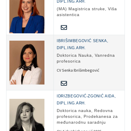
DIPL.ING.ARH.
(MA) Magistrica struke, Viša
asistentica
IBRIŠIMBEGOVIĆ SENKA,
DIPL.ING.ARH.
Doktorica Nauka, Vanredna
profesorica
CV Senka Ibrišimbegović
IDRIZBEGOVIĆ-ZGONIĆ AIDA,
DIPL.ING.ARH.
Doktorica nauka, Redovna
profesorica, Prodekanesa za
međunarodnu saradnju