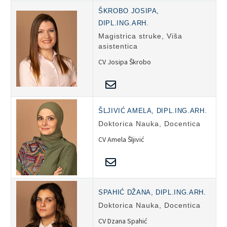
ŠKROBO JOSIPA,
DIPL.ING.ARH.
Magistrica struke, Viša
asistentica
CV Josipa Škrobo
ŠLJIVIĆ AMELA, DIPL.ING.ARH.
Doktorica Nauka, Docentica
CV Amela Šljivić
SPAHIĆ DŽANA, DIPL.ING.ARH.
Doktorica Nauka, Docentica
CV Dzana Spahić