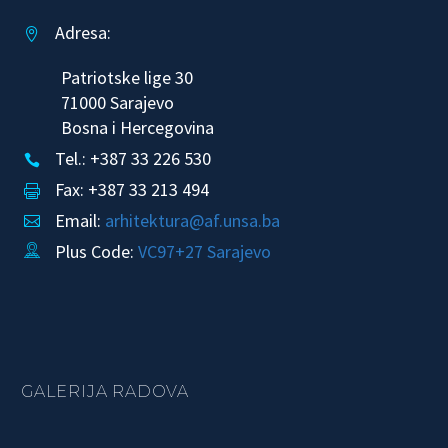
Adresa:


Patriotske lige 30
71000 Sarajevo
Bosna i Hercegovina
Tel.: +387 33 226 530


Fax: +387 33 213 494


Email:
arhitektura@af.unsa.ba


Plus Code:
VC97+27 Sarajevo


GALERIJA RADOVA