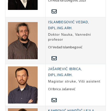
CV-Aida Idrizbegović 2025
ISLAMBEGOVIĆ VEDAD,
DIPL.ING.ARH.
Doktor Nauka, Vanredni
profesor
CV Vedad Islambegović
JAŠAREVIĆ IBRICA,
DIPL.ING.ARH.
Magistar struke, Viši asistent
CV Ibrica Jašarević
KAHROVIĆ HANDŽIĆ LEJLA,