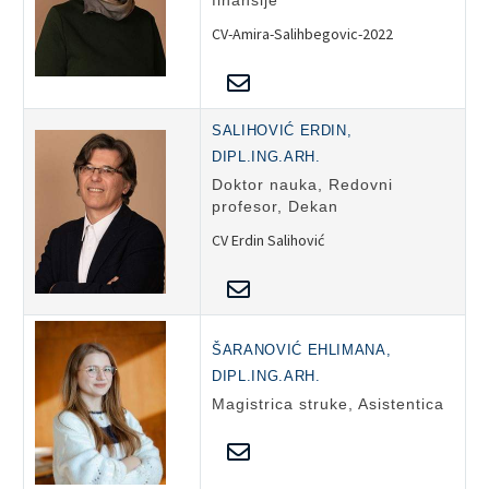
finansije
CV-Amira-Salihbegovic-2022
SALIHOVIĆ ERDIN,
DIPL.ING.ARH.
Doktor nauka, Redovni
profesor, Dekan
CV Erdin Salihović
ŠARANOVIĆ EHLIMANA,
DIPL.ING.ARH.
Magistrica struke, Asistentica