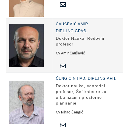
ČAUŠEVIĆ AMIR
DIPL.ING.GRAĐ.
Doktor Nauka, Redovni
profesor
CV Amir Čaušević
ČENGIĆ NIHAD, DIPL.ING.ARH.
Doktor nauka, Vanredni
profesor, Šef katedre za
urbanizam i prostorno
planiranje
CV Nihad Čengić