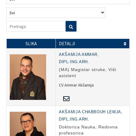
SLIKA
DETALJI
AKŠAMIJA AMMAR,
DIPL.ING.ARH.
(MA) Magistar struke, Viši
asistent
CV Ammar Akšamija
AKŠAMIJA CHABBOUH LEMJA,
DIPL.ING.ARH.
Doktorica Nauka, Redovna
profesorica