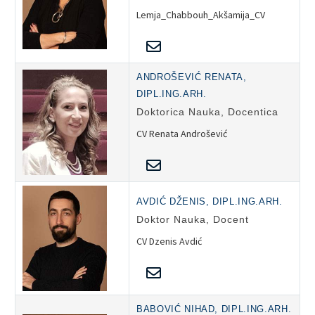
Lemja_Chabbouh_Akšamija_CV
ANDROŠEVIĆ RENATA,
DIPL.ING.ARH.
Doktorica Nauka, Docentica
CV Renata Androšević
AVDIĆ DŽENIS, DIPL.ING.ARH.
Doktor Nauka, Docent
CV Dzenis Avdić
BABOVIĆ NIHAD, DIPL.ING.ARH.