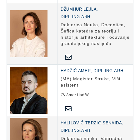
DŽUMHUR LEJLA,
DIPL.ING.ARH.
Doktorica Nauka, Docentica,
Šefica katedre za teoriju i
historiju arhitekture i očuvanje
graditeljskog naslijeđa
HADŽIĆ AMER, DIPL.ING.ARH.
(MA) Magistar Struke, Viši
asistent
CV Amer Hadžić
HALILOVIĆ TERZIĆ SENAIDA,
DIPL.ING.ARH.
Doktorica nauka, Vanredna